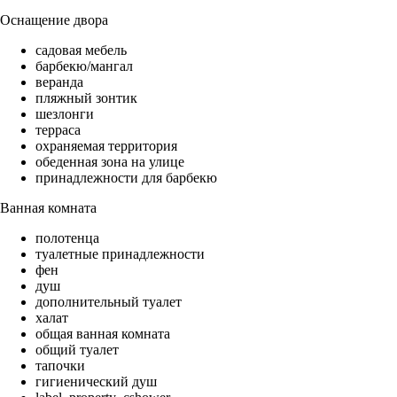
Оснащение двора
садовая мебель
барбекю/мангал
веранда
пляжный зонтик
шезлонги
терраса
охраняемая территория
обеденная зона на улице
принадлежности для барбекю
Ванная комната
полотенца
туалетные принадлежности
фен
душ
дополнительный туалет
халат
общая ванная комната
общий туалет
тапочки
гигиенический душ