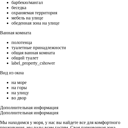
барбекю/мангал
беседка
охраняемая территория
мебель на улице
обеденная зона на улице
Ванная комната
полотенца
туалетные принадлежности
общая ванная комната
общий туалет
label_property_cshower
Вид из окна
на море
на горы
на улицу
во двор
Дополнительная информация
Дополнительная информация
Мы находимся у моря, у нас вы найдете все для комфортного
проживания, мы рады всем гостям. Своя парковочная зона,