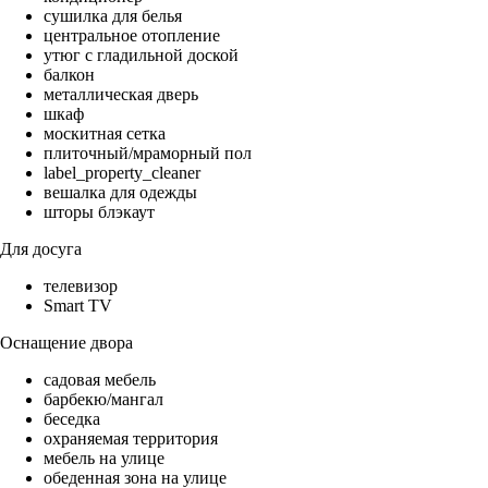
сушилка для белья
центральное отопление
утюг с гладильной доской
балкон
металлическая дверь
шкаф
москитная сетка
плиточный/мраморный пол
label_property_cleaner
вешалка для одежды
шторы блэкаут
Для досуга
телевизор
Smart TV
Оснащение двора
садовая мебель
барбекю/мангал
беседка
охраняемая территория
мебель на улице
обеденная зона на улице