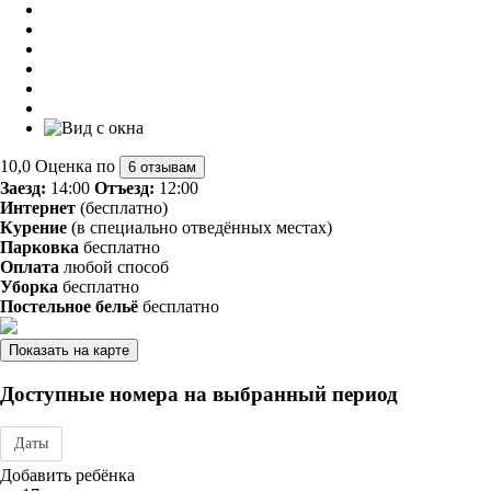
10,0
Оценка по
6 отзывам
Заезд:
14:00
Отъезд:
12:00
Интернет
(бесплатно)
Курение
(в специально отведённых местах)
Парковка
бесплатно
Оплата
любой способ
Уборка
бесплатно
Постельное бельё
бесплатно
Показать на карте
Доступные номера на выбранный период
Даты
Дата заезда - отъезда
Добавить ребёнка